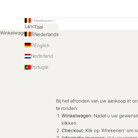
Nederlands
Land
Taal
Winkelwagen
België
Nederlands
Duitsland
English
Nederland
Portugal
Bij het afronden van uw aankoop in on
te ronden:
Winkelwagen
: Nadat u uw gewenst
klikken.
Checkout
: Klik op 'Afrekenen' om n
Informatie invoeren
: Vul uw verze