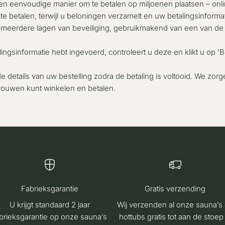
 en eenvoudige manier om te betalen op miljoenen plaatsen – onli
te betalen, terwijl u beloningen verzamelt en uw betalingsinforma
t meerdere lagen van beveiliging, gebruikmakend van een van d
lingsinformatie hebt ingevoerd, controleert u deze en klikt u op 'B
 details van uw bestelling zodra de betaling is voltooid. We zorge
rtrouwen kunt winkelen en betalen.
Fabrieksgarantie
Gratis verzending
U krijgt standaard 2 jaar
Wij verzenden al onze sauna’s
brieksgarantie op onze sauna’s
hottubs gratis tot aan de stoep 