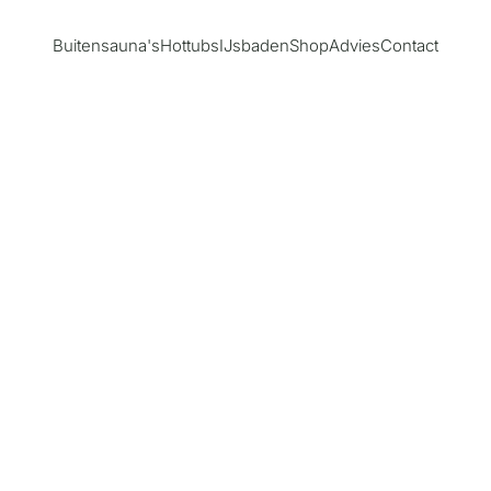
Buitensauna's
Hottubs
IJsbaden
Shop
Advies
Contact