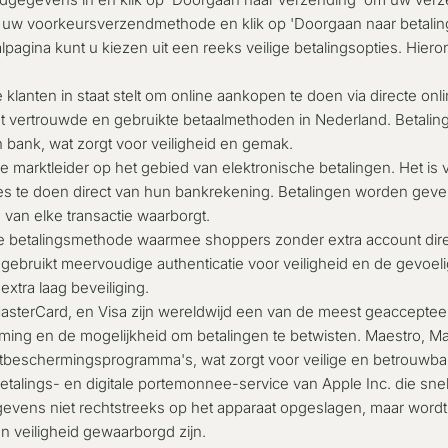
r uw voorkeursverzendmethode en klik op 'Doorgaan naar betaling
lpagina kunt u kiezen uit een reeks veilige betalingsopties. Hiero
 klanten in staat stelt om online aankopen te doen via directe o
t vertrouwde en gebruikte betaalmethoden in Nederland. Betali
bank, wat zorgt voor veiligheid en gemak.
e marktleider op het gebied van elektronische betalingen. Het is v
ties te doen direct van hun bankrekening. Betalingen worden gever
 van elke transactie waarborgt.
se betalingsmethode waarmee shoppers zonder extra account dir
ebruikt meervoudige authenticatie voor veiligheid en de gevoeli
xtra laag beveiliging.
asterCard, en Visa
zijn wereldwijd een van de meest geaccepte
ming en de mogelijkheid om betalingen te betwisten. Maestro, M
tbeschermingsprogramma's, wat zorgt voor veilige en betrouwbar
etalings- en digitale portemonnee-service van Apple Inc. die snel
evens niet rechtstreeks op het apparaat opgeslagen, maar wordt 
n veiligheid gewaarborgd zijn.